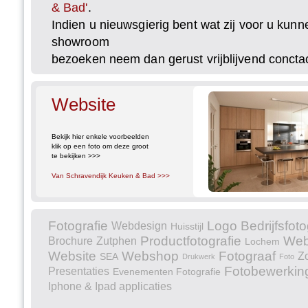
& Bad'
.
Indien u nieuwsgierig bent wat zij voor u kunn
showroom
bezoeken neem dan gerust vrijblijvend concta
Website
Bekijk hier enkele voorbeelden
klik op een foto om deze groot
te bekijken >>>
Van Schravendijk Keuken & Bad >>>
Fotografie
Logo
Bedrijfsfoto
Webdesign
Huisstijl
Productfotografie
Web
Brochure
Zutphen
Lochem
Website
Webshop
Fotograaf
Z
SEA
Drukwerk
Foto
Fotobewerkin
Presentaties
Evenementen Fotografie
Iphone & Ipad applicaties