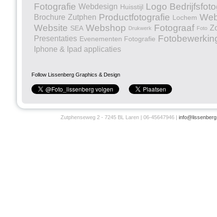
Fotografie
Logo
Bedrijfsfoto
Webdesign
Huisstijl
Productfotografie
Web
Brochure
Zutphen
Lochem
Website
Webshop
Fotograaf
Z
SEA
Drukwerk
Foto
Fotobewerkin
Presentaties
Evenementen Fotografie
Iphone & Ipad applicaties
Follow Lissenberg Graphics & Design
Zutphenseweg 2 - 7245 BL Laren | 06-45647946 |
info@lissenberg