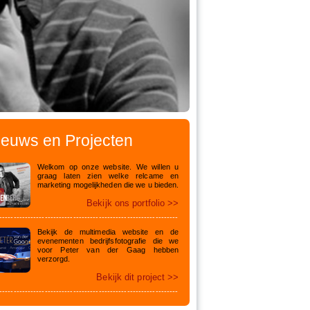
ieuws en Projecten
Welkom op onze website. We willen u
graag laten zien welke relcame en
marketing mogelijkheden die we u bieden.
Bekijk ons portfolio >>
---------------------------------------------------------------
Bekijk de multimedia website en de
evenementen bedrijfsfotografie die we
voor Peter van der Gaag hebben
verzorgd.
Bekijk dit project >>
---------------------------------------------------------------