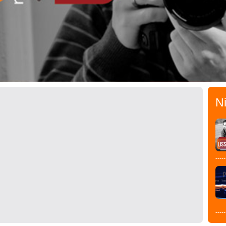
N
-----
-----